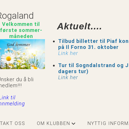
Rogaland
Velkommen til
Aktuelt....
første sommer-
måneden
Tilbud billetter til Piaf ko
på Il Forno 31. oktober
Link her
Tur til Sogndalstrand og J
dagers tur)
Link her
nsker du å bli
medlem!!!
Link til
innmelding
TAKT OSS
OM KLUBBEN
NYTTIG INFOR
+